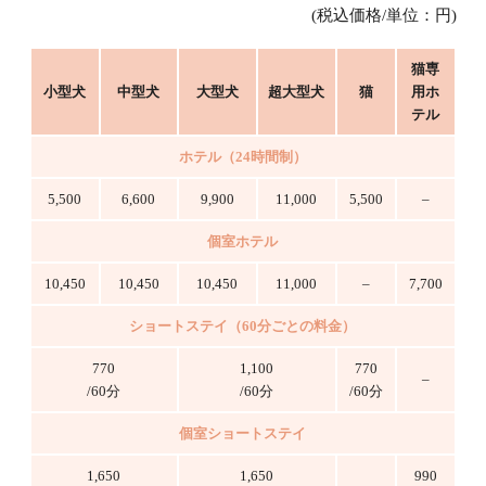
(税込価格/単位：円)
猫専
小型犬
中型犬
大型犬
超大型犬
猫
用ホ
テル
ホテル（24時間制）
5,500
6,600
9,900
11,000
5,500
–
個室ホテル
10,450
10,450
10,450
11,000
–
7,700
ショートステイ（60分ごとの料金）
770
1,100
770
–
/60分
/60分
/60分
個室ショートステイ
1,650
1,650
990