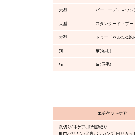
大型
バーニーズ・マウン
大型
スタンダード・プー
大型
ドゥードゥル(9kg以
猫
猫(短毛)
猫
猫(長毛)
エチケットケア
爪切り/耳ケア/肛門腺絞り
肛門バリカン/足裏バリカン/足回りカッ