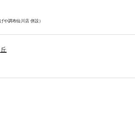
（いなげや調布仙川店 併設）
ヶ丘