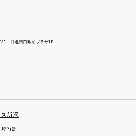
085-1 日進南口駅前プラザ1F
テラス所沢
ス所沢1階