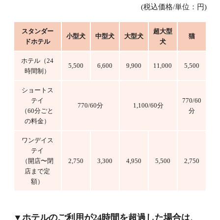
(税込価格/単位：円)
スタンダー
超大型
小型犬
中型犬
大型犬
猫
ドホテル
犬
ホテル（24
5,500
6,600
9,900
11,000
5,500
時間制）
ショートス
テイ
770/60
770/60分
1,100/60分
（60分ごと
分
の料金）
ワンデイス
テイ
（開店〜閉
2,750
3,300
4,950
5,500
2,750
店まで定
額）
▼ホテルのご利用が24時間を超過した場合は、