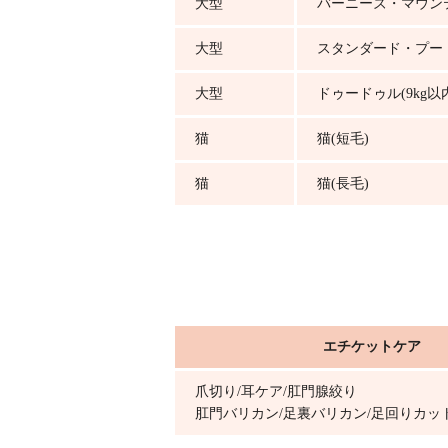
大型
バーニーズ・マウン
大型
スタンダード・プー
大型
ドゥードゥル(9kg以
猫
猫(短毛)
猫
猫(長毛)
エチケットケア
爪切り/耳ケア/肛門腺絞り
肛門バリカン/足裏バリカン/足回りカッ