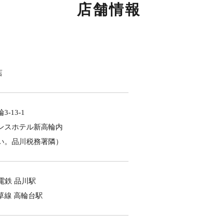
店舗情報
店
-13-1
ンスホテル新高輪内
い。品川税務署隣）
電鉄 品川駅
草線 高輪台駅