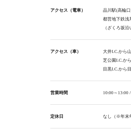
アクセス（電車）
品川駅(高輪口
都営地下鉄浅
（ざくろ坂沿
アクセス（車）
大井I.C.か
芝公園I.C.
目黒I.C.か
営業時間
10:00～13:
定休日
なし（※年末