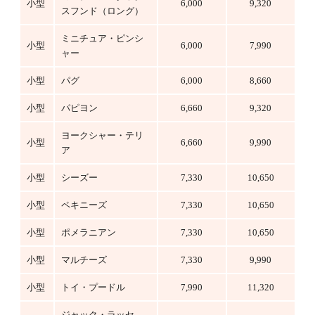
小型
6,000
9,320
スフンド（ロング）
ミニチュア・ピンシ
小型
6,000
7,990
ャー
小型
パグ
6,000
8,660
小型
パピヨン
6,660
9,320
ヨークシャー・テリ
小型
6,660
9,990
ア
小型
シーズー
7,330
10,650
小型
ペキニーズ
7,330
10,650
小型
ポメラニアン
7,330
10,650
小型
マルチーズ
7,330
9,990
小型
トイ・プードル
7,990
11,320
ジャック・ラッセ