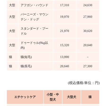
大型
アフガン・ハウンド
17,310
24,630
バーニーズ・マウン
大型
19,970
27,960
テン・ドッグ
スタンダード・プー
大型
21,970
30,620
ドル
ドゥードゥル(9kg以
大型
15,320
20,640
内)
猫
猫(短毛)
13,990
－
猫
猫(長毛)
20,640
27,300
(税込価格/単位：円)
小型・中
エチケットケア
大型犬
猫
型犬