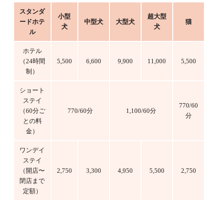
スタンダ
小型
超大型
ードホテ
中型犬
大型犬
猫
犬
犬
ル
ホテル
（24時間
5,500
6,600
9,900
11,000
5,500
制）
ショート
ステイ
770/60
（60分ご
770/60分
1,100/60分
分
との料
金）
ワンデイ
ステイ
（開店〜
2,750
3,300
4,950
5,500
2,750
閉店まで
定額）